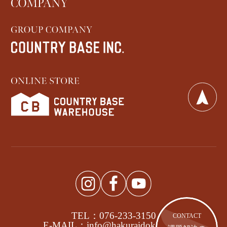
TEL：076-233-3150
CONTACT
E-MAIL：info@hakuraidoken.com